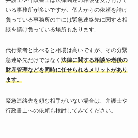
いる事務所が多いですが、個人からの依頼を請け
負っている事務所の中には緊急連絡先に関する相
談を請け負っている場所もあります。
代行業者と比べると相場は高いですが、その分緊
急連絡先だけではなく
法律に関する相談や老後の
財産管理などを同時に任せられるメリットがあり
ます。
緊急連絡先を頼む相手がいない場合は、弁護士や
行政書士への依頼も検討してみてください。