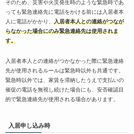
そのため、災害や火災発生時のような緊急時であ
っても緊急連絡先に電話をかける前には入居者本
人に電話がかかり、
入居者本人との連絡がつなが
らなかった場合にのみ緊急連絡先は使用されま
す。
入居者本人との連絡がつかなかった際に緊急連絡
先が使用されるルールは緊急時以外も共通です。
緊急時以外では、家賃を滞納したうえで支払いの
催促の電話を無視し続けた場合にも、安否確認目
的で緊急連絡先が使用される場合があります。
入居申し込み時