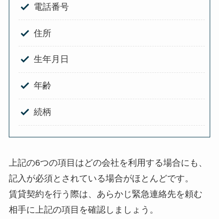
電話番号
住所
生年月日
年齢
続柄
上記の6つの項目はどの会社を利用する場合にも、
記入が必須とされている場合がほとんどです。
賃貸契約を行う際は、あらかじ緊急連絡先を頼む
相手に上記の項目を確認しましょう。