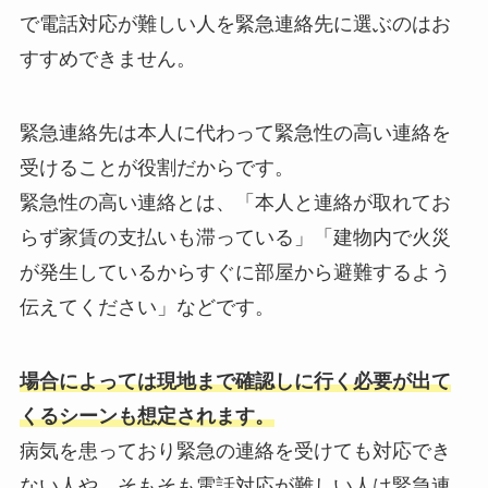
で電話対応が難しい人を緊急連絡先に選ぶのはお
すすめできません。
緊急連絡先は本人に代わって緊急性の高い連絡を
受けることが役割だからです。
緊急性の高い連絡とは、「本人と連絡が取れてお
らず家賃の支払いも滞っている」「建物内で火災
が発生しているからすぐに部屋から避難するよう
伝えてください」などです。
場合によっては現地まで確認しに行く必要が出て
くるシーンも想定されます。
病気を患っており緊急の連絡を受けても対応でき
ない人や、そもそも電話対応が難しい人は緊急連