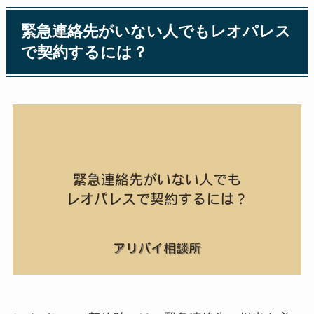
緊急連絡先がいない人でもレオパレス
で契約するには？